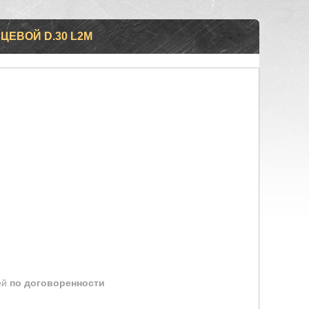
ЦЕВОЙ D.30 L2М
ей
по договоренности